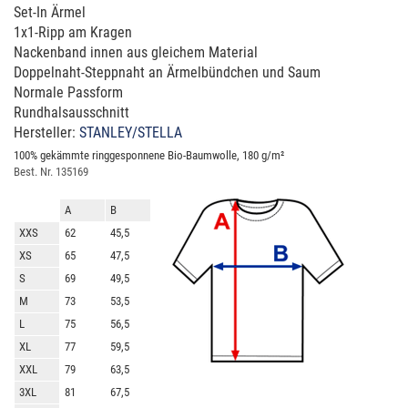
Set-In Ärmel
1x1-Ripp am Kragen
Nackenband innen aus gleichem Material
Doppelnaht-Steppnaht an Ärmelbündchen und Saum
Normale Passform
Rundhalsausschnitt
Hersteller:
STANLEY/STELLA
100% gekämmte ringgesponnene Bio-Baumwolle, 180 g/m²
Best. Nr. 135169
A
B
XXS
62
45,5
XS
65
47,5
S
69
49,5
M
73
53,5
L
75
56,5
XL
77
59,5
XXL
79
63,5
3XL
81
67,5