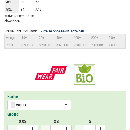
4XL
83
72,5
5XL
84
77,5
Maße können ±2 cm
abweichen.
Preise (inkl. 19% Mwst.)
» Preise ohne Mwst. anzeigen
Menge:
10+
20+
50+
100+
200+
500+
Preis:
8.90EUR
8.60EUR
8.40EUR
7.90EUR
7.40EUR
7.00EUR
Farbe
WHITE
Größe
XXS
XS
S