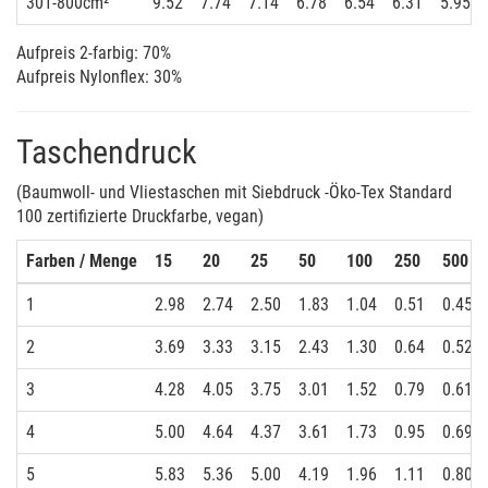
301-800cm²
9.52
7.74
7.14
6.78
6.54
6.31
5.95
Aufpreis 2-farbig: 70%
Aufpreis Nylonflex: 30%
Taschendruck
(Baumwoll- und Vliestaschen mit Siebdruck -Öko-Tex Standard
100 zertifizierte Druckfarbe, vegan)
Farben / Menge
15
20
25
50
100
250
500
1
2.98
2.74
2.50
1.83
1.04
0.51
0.45
2
3.69
3.33
3.15
2.43
1.30
0.64
0.52
3
4.28
4.05
3.75
3.01
1.52
0.79
0.61
4
5.00
4.64
4.37
3.61
1.73
0.95
0.69
5
5.83
5.36
5.00
4.19
1.96
1.11
0.80