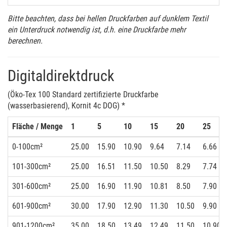
Bitte beachten, dass bei hellen Druckfarben auf dunklem Textil
ein Unterdruck notwendig ist, d.h. eine Druckfarbe mehr
berechnen.
Digitaldirektdruck
(Öko-Tex 100 Standard zertifizierte Druckfarbe
(wasserbasierend), Kornit 4c DOG) *
Fläche / Menge
1
5
10
15
20
25
0-100cm²
25.00
15.90
10.90
9.64
7.14
6.66
101-300cm²
25.00
16.51
11.50
10.50
8.29
7.74
301-600cm²
25.00
16.90
11.90
10.81
8.50
7.90
601-900cm²
30.00
17.90
12.90
11.30
10.50
9.90
901-1200cm²
35.00
18.50
13.49
12.49
11.50
10.90