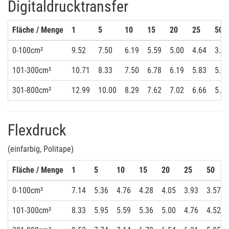
Digitaldrucktransfer
Fläche / Menge
1
5
10
15
20
25
50
0-100cm²
9.52
7.50
6.19
5.59
5.00
4.64
3.93
101-300cm²
10.71
8.33
7.50
6.78
6.19
5.83
5.00
301-800cm²
12.99
10.00
8.29
7.62
7.02
6.66
5.95
Flexdruck
(einfarbig, Politape)
Fläche / Menge
1
5
10
15
20
25
50
0-100cm²
7.14
5.36
4.76
4.28
4.05
3.93
3.57
101-300cm²
8.33
5.95
5.59
5.36
5.00
4.76
4.52