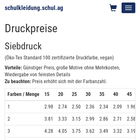
schulkleidung.schul.ag
Toggl
navig
Druckpreise
Siebdruck
(Öko-Tex Standard 100 zertifizierte Druckfarbe, vegan)
Vorteile:
Günstiger Preis, große Motive ohne Mehrkosten,
Wiedergabe von feinsten Details
Zu beachten:
Preis erhöht sich mit der Farbanzahl.
Farben / Menge
15
20
25
30
35
40
45
1
2.98
2.74
2.50
2.36
2.34
2.09
1.96
2
3.81
3.33
3.15
2.99
2.86
2.71
2.58
3
4.28
4.05
3.75
3.62
3.49
3.32
3.19