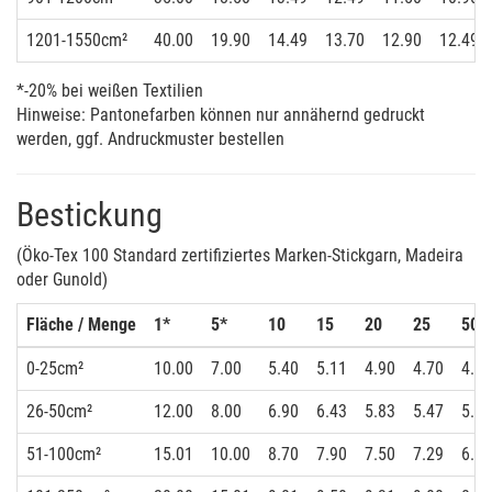
1201-1550cm²
40.00
19.90
14.49
13.70
12.90
12.49
*-20% bei weißen Textilien
Hinweise: Pantonefarben können nur annähernd gedruckt
werden, ggf. Andruckmuster bestellen
Bestickung
(Öko-Tex 100 Standard zertifiziertes Marken-Stickgarn, Madeira
oder Gunold)
Fläche / Menge
1*
5*
10
15
20
25
50
0-25cm²
10.00
7.00
5.40
5.11
4.90
4.70
4.20
26-50cm²
12.00
8.00
6.90
6.43
5.83
5.47
5.00
51-100cm²
15.01
10.00
8.70
7.90
7.50
7.29
6.70